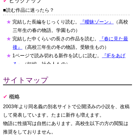
ピックアップ
読む作品に迷ったら？
完結した長編をじっくり読む。
『曖昧ゾーン』
（高校
三年生の春の物語。学園もの）
完結した中くらいの長さの作品を読む。
『春に見た最
後』
（高校三年生の冬の物語。受験生もの）
1ページで読み切れる新作を試しに読む。
『IFをあげ
る』
（短編。社会人もの）
過去のアンケート結果から読む。
改稿版リクエスト
サイトマップ
（長編と短編のベストスリー）
概略
2003年より同名義の別名サイトで公開済みの小説を、改稿
して発表しています。たまに新作も増えます。
物語に性描写は自然にあります。高校生以下の方の閲覧は
推奨をしておりません。